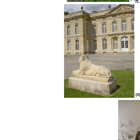
À 
[4